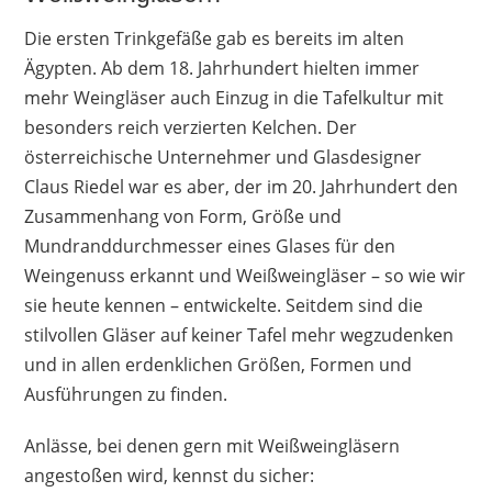
hochwertig wirken. Teilweise wird von
Die ersten Trinkgefäße gab es bereits im alten
verbogenen und zerbrochenen Gläsern
Ägypten. Ab dem 18. Jahrhundert hielten immer
berichtet – es gibt aber auch genauso viele
mehr Weingläser auch Einzug in die Tafelkultur mit
Gegenstimmen.
besonders reich verzierten Kelchen. Der
österreichische Unternehmer und Glasdesigner
Vorteile
Claus Riedel war es aber, der im 20. Jahrhundert den
mittlere Größe
Zusammenhang von Form, Größe und
Klarglas
Mundranddurchmesser eines Glases für den
zeitloses Design
Weingenuss erkannt und Weißweingläser – so wie wir
wulstloser Rand
sie heute kennen – entwickelte. Seitdem sind die
gutes Preis-Leistungs-Verhältnis
stilvollen Gläser auf keiner Tafel mehr wegzudenken
und in allen erdenklichen Größen, Formen und
Nachteile
Ausführungen zu finden.
teilweise deformiert
Anlässe, bei denen gern mit Weißweingläsern
teilweise fragil
angestoßen wird, kennst du sicher: