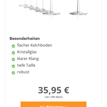
sehr stabil
spülmaschinentauglich
gutes Preis-Leistungs-Verhältnis
Nachteile
Besonderheiten
sehr hoch
flacher Kelchboden
Kristallglas
klarer Klang
tiefe Taille
robust
35,95 €
inkl 19% MwSt