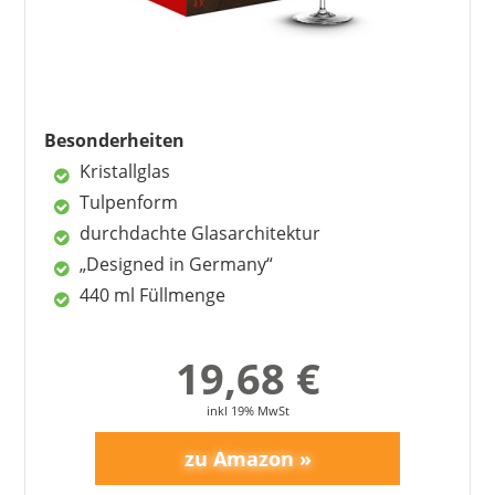
gutes Preis-Leistungs-Verhältnis
Nachteile
selten Lufteinschlüsse
Besonderheiten
Kristallglas
Tulpenform
durchdachte Glasarchitektur
„Designed in Germany“
440 ml Füllmenge
19,68 €
inkl 19% MwSt