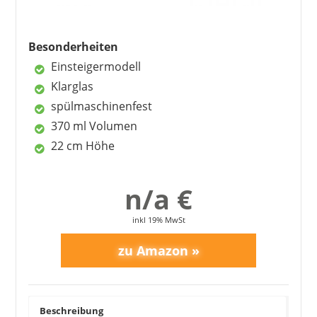
Nachteile
sehr groß
Besonderheiten
kein Eichstrich
Einsteigermodell
Klarglas
spülmaschinenfest
370 ml Volumen
22 cm Höhe
n/a €
inkl 19% MwSt
Beschreibung