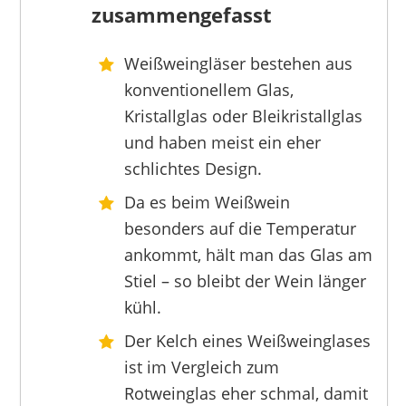
zusammengefasst
Weißweingläser bestehen aus
LEONARDO HOME
konventionellem Glas,
41,70 €
20,44 €
*
Kristallglas oder Bleikristallglas
und haben meist ein eher
schlichtes Design.
Da es beim Weißwein
besonders auf die Temperatur
ankommt, hält man das Glas am
Stiel – so bleibt der Wein länger
kühl.
Der Kelch eines Weißweinglases
ist im Vergleich zum
Rotweinglas eher schmal, damit