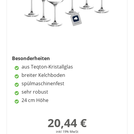
6
FAQ – die wichtigsten Fragen zu
Weißweingläsern
Besonderheiten
aus Teqton-Kristallglas
STÖLZLE LAUSITZ
breiter Kelchboden
65,70 €
44,43 €
*
spülmaschinenfest
sehr robust
24 cm Höhe
20,44 €
inkl 19% MwSt