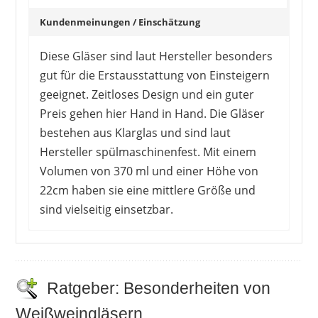
Kundenmeinungen / Einschätzung
Diese Gläser sind laut Hersteller besonders
gut für die Erstausstattung von Einsteigern
geeignet. Zeitloses Design und ein guter
Preis gehen hier Hand in Hand. Die Gläser
bestehen aus Klarglas und sind laut
Hersteller spülmaschinenfest. Mit einem
Volumen von 370 ml und einer Höhe von
22cm haben sie eine mittlere Größe und
sind vielseitig einsetzbar.
Das Design der Gläser, ihre Größe und Form
kommen bei Kunden sehr gut an. Das Glas hat
keinen Wulst am Rand, ist aber dennoch nicht
Ratgeber: Besonderheiten von
zu dünn oder fragil. Der Boden ist etwas dicker,
Weißweingläsern
weshalb sie ein gutes Gewicht haben und