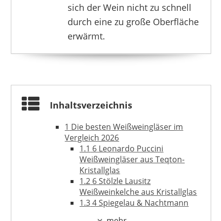
sich der Wein nicht zu schnell
RITZENHOFF
24,95 €
19,95 €
*
durch eine zu große Oberfläche
erwärmt.
Inhaltsverzeichnis
1
Die besten Weißweingläser im
Vergleich 2026
1.1
6 Leonardo Puccini
Weißweingläser aus Teqton-
Kristallglas
1.2
6 Stölzle Lausitz
Weißweinkelche aus Kristallglas
ALPINA
18,99 €
14,99 €
*
1.3
4 Spiegelau & Nachtmann
Weißweingläser aus Kristallglas
mehr